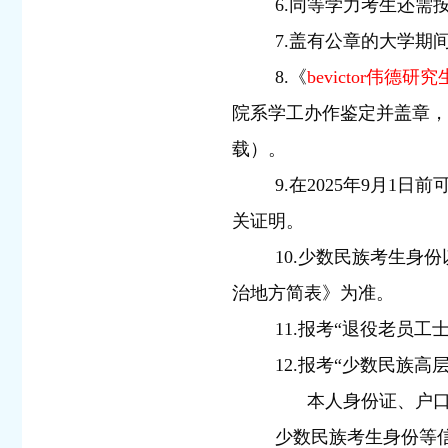
6.同等学力考生还需
7.盖有公章的大学
8.《
bevictor伟
院系学工办作鉴定并盖章，
载）。
9.在2025年9月
关证明。
10.少数民族考生
治地方简表》为准。
11.报考“退役老员
12.报考“少数民族
本人身份证、户
少数民族考生身份等