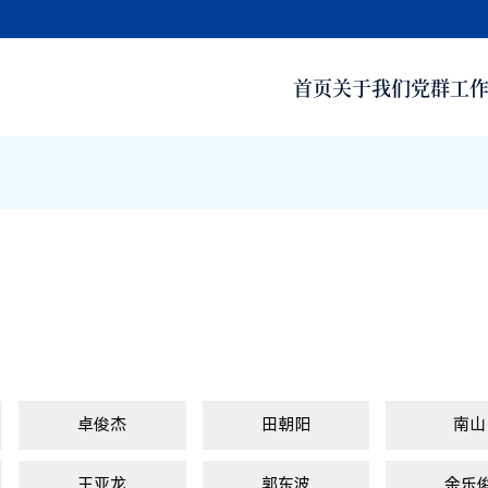
ictor)国际官方网站 - 源自英
首页
关于我们
党群工
卓俊杰
田朝阳
南山
王亚龙
郭东波
余乐