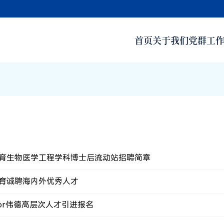
ictor)国际官方网站 - 源自英
首页
关于我们
党群工
育生物医学工程学科博士后流动站招聘简章
育诚聘海内外优秀人才
ctor伟德高层次人才引进报名