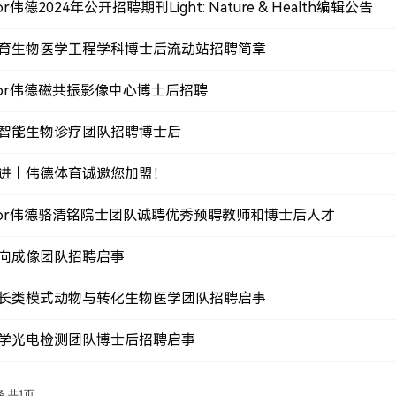
tor伟德2024年公开招聘期刊Light: Nature & Health编辑公告
育生物医学工程学科博士后流动站招聘简章
ictor伟德磁共振影像中心博士后招聘
智能生物诊疗团队招聘博士后
进｜伟德体育诚邀您加盟！
ictor伟德骆清铭院士团队诚聘优秀预聘教师和博士后人才
向成像团队招聘启事
长类模式动物与转化生物医学团队招聘启事
学光电检测团队博士后招聘启事
条
共1页