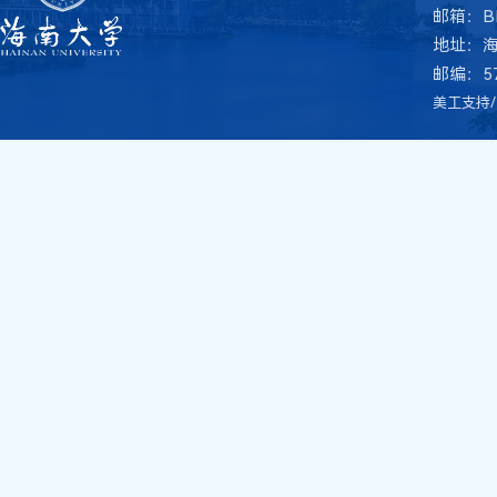
邮箱：BME
地址：
邮编：57
美工支持