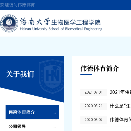
伟德(bevictor)国
欢迎访问伟德体育
伟德体育简介
关于我们
2021年
2021.07.01
什么是“
2020.05.21
伟德体育简介
伟德体育
2020.05.07
公司领导