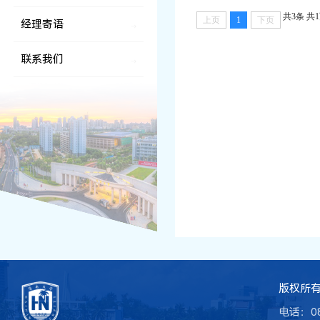
共3条
共
上页
1
下页
经理寄语
联系我们
版权所有 
电话：08